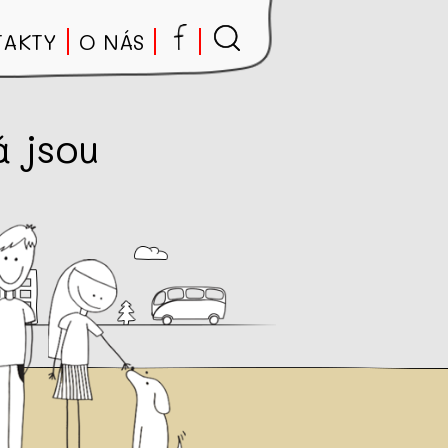
TAKTY
O NÁS
 jsou