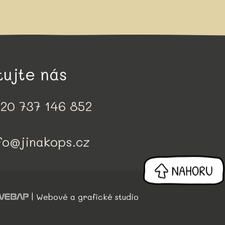
tujte nás
20 737 146 852
fo@jinakops.cz
| Webové a grafické studio