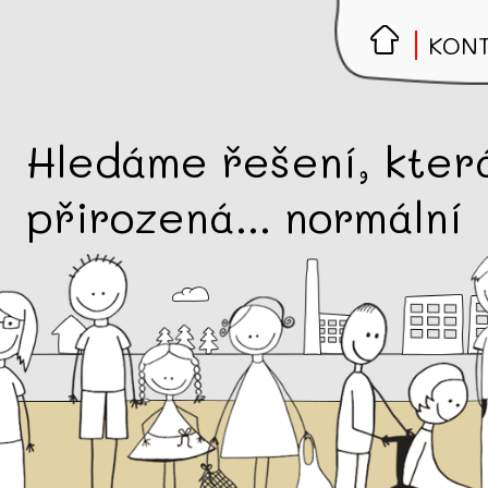
KON
Hledáme řešení, která
přirozená... normální