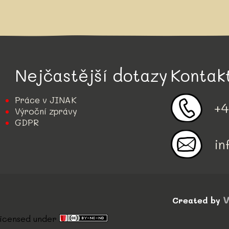
Nejčastější dotazy
Kontak
Práce v JINAK
+4
Výroční zprávy
GDPR
in
Created by
icensed under